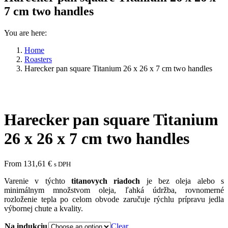
7 cm two handles
You are here:
Home
Roasters
Harecker pan square Titanium 26 x 26 x 7 cm two handles
Harecker pan square Titanium
26 x 26 x 7 cm two handles
From
131,61
€
s DPH
Varenie v týchto
titanovych riadoch
je bez oleja alebo s
minimálnym množstvom oleja, ľahká údržba, rovnomerné
rozloženie tepla po celom obvode zaručuje rýchlu prípravu jedla
výbornej chute a kvality.
Na indukciu
Clear