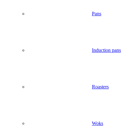
Pans
Induction pans
Roasters
Woks