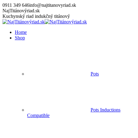
Skip
0911 349 646
info@najtitanovyriad.sk
to
Facebook
Instagram
YouTube
NajTitánovýriad.sk
content
page
page
page
Kuchynský riad indukčný titánový
opens
opens
opens
in
in
in
Home
new
new
new
Shop
window
window
window
Pots
Pots Inductions
Compatible