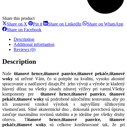
Share this product
Share
Share
Share
S
Share on X
Pin it
Share on LinkedIn
Share on WhatsApp
on
on
on
o
Share
Share on Facebook
X
Pinterest
LinkedIn
W
on
Facebook
Description
Additional information
Reviews (0)
Description
Naše
titanové hrnce,titanové panvice,titanové pekáče,titanové
woky
sú určené Vám, čo si potrpíte na kvalitu, vysoko akostné
spracovanie a nadčasový dizajn.Pri jeho vývoji a výrobe je kladený
hlavný dôraz na všetky zásady zdravej výživy pri varení.Všetky
komponenty pre
titanové hrnce,titanové panvice, titanové
pekáče,titanové woky
sú podrobené náročnému testovaniu, aby po
ich zostavení vznikol výrobok s najvyššími úžitkovými
vlastnosťami. Silné akutermické dno , dokonalá povrchová úprava,
zaisťuje maximálnu rovinnú stabilitu a je ideálne pre všetky druhy
ohrevu. T
itanové hrnce,titanové panvice, titanové
pekáče,titanové woky
sú celkove konštruované tak, že pri