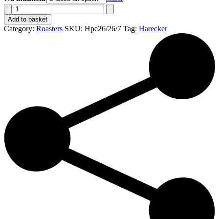
Harecker
pan
Add to basket
square
Category:
Roasters
SKU:
Hpe26/26/7
Tag:
Harecker
Titanium
26
x
26
x
7
cm
two
handles
quantity