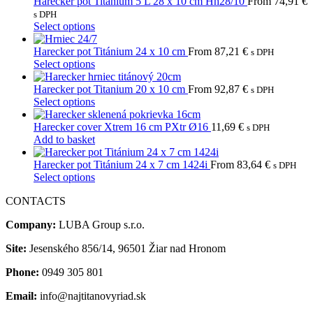
Harecker pot Titanium 5 L 28 x 10 cm Hh28/10
From
74,91
€
s DPH
This
Select options
product
has
Harecker pot Titánium 24 x 10 cm
From
87,21
€
s DPH
multiple
This
Select options
variants.
product
The
has
Harecker pot Titanium 20 x 10 cm
From
92,87
€
s DPH
options
multiple
This
Select options
may
variants.
product
be
The
has
Harecker cover Xtrem 16 cm PXtr Ø16
11,69
€
s DPH
chosen
options
multiple
Add to basket
on
may
variants.
the
be
The
Harecker pot Titánium 24 x 7 cm 1424i
From
83,64
€
s DPH
product
chosen
options
This
Select options
page
on
may
product
CONTACTS
the
be
has
product
chosen
multiple
Company:
LUBA Group s.r.o.
page
on
variants.
the
The
Site:
Jesenského 856/14, 96501 Žiar nad Hronom
product
options
page
may
Phone:
0949 305 801
be
chosen
Email:
info@najtitanovyriad.sk
on