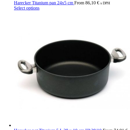
Harecker Titanium pan 24x5 cm
From
86,10
€
s DPH
This
Select options
product
has
multiple
variants.
The
options
may
be
chosen
on
the
product
page