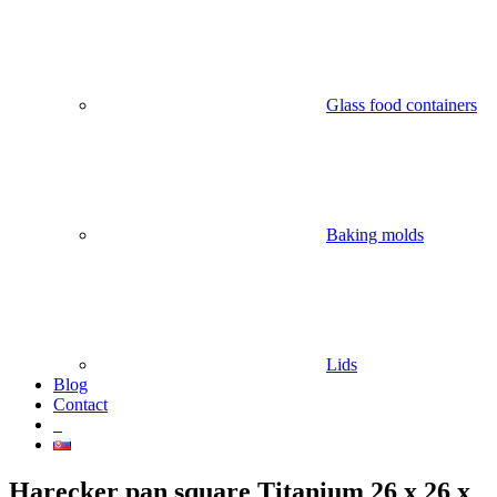
Glass food containers
Baking molds
Lids
Blog
Contact
Harecker pan square Titanium 26 x 26 x