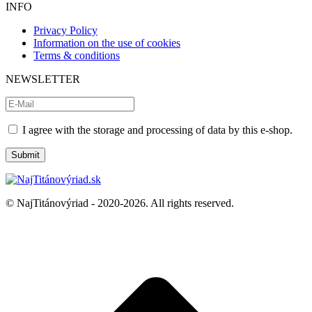
the
INFO
product
page
Privacy Policy
Information on the use of cookies
Terms & conditions
NEWSLETTER
I agree with the storage and processing of data by this e-shop.
© NajTitánovýriad - 2020-2026. All rights reserved.
t
T