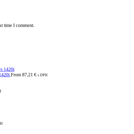
xt time I comment.
 1420i
From
87,21
€
s DPH
H
PH