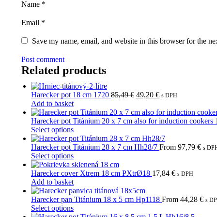
Name
*
Email
*
Save my name, email, and website in this browser for the ne
Post comment
Related products
Original
Current
Harecker pot 18 cm 1720
85,49
€
49,20
€
s DPH
price
price
Add to basket
was:
is:
85,49 €.
49,20 €.
Harecker pot Titánium 20 x 7 cm also for induction cookers
This
Select options
product
has
Harecker pot Titánium 28 x 7 cm Hh28/7
From
97,79
€
s DP
multiple
This
Select options
variants.
product
The
has
Harecker cover Xtrem 18 cm PXtrØ18
17,84
€
s DPH
options
multiple
Add to basket
may
variants.
be
The
Harecker pan Titánium 18 x 5 cm Hp1118
From
44,28
€
s D
chosen
options
This
Select options
on
may
product