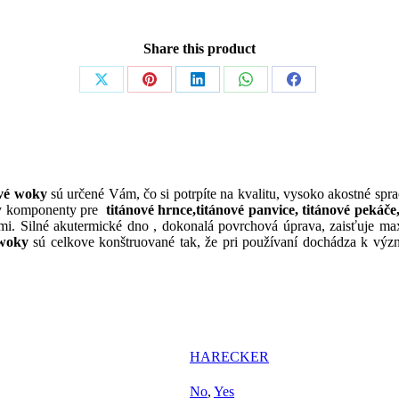
Share this product
Share
Share
Share
Share
Share
on
on
on
on
on
X
Pinterest
LinkedIn
WhatsApp
Facebook
ové woky
sú určené Vám, čo si potrpíte na kvalitu, vysoko akostné spr
tky komponenty pre
titánové hrnce,titánové panvice, titánové pekáč
mi. Silné akutermické dno , dokonalá povrchová úprava, zaisťuje maxi
 woky
sú celkove konštruované tak, že pri používaní dochádza k význ
HARECKER
No
,
Yes