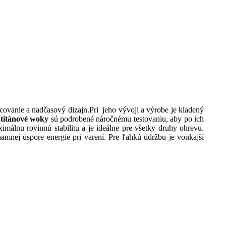
acovanie a nadčasový dizajn.Pri jeho vývoji a výrobe je kladený
e,titánové woky
sú podrobené náročnému testovaniu, aby po ich
málnu rovinnú stabilitu a je ideálne pre všetky druhy ohrevu.
amnej úspore energie pri varení. Pre ľahkú údržbu je vonkajší