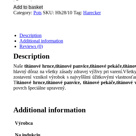
pot
Add to basket
Titanium
Category:
Pots
SKU:
Hh28/10
Tag:
Harecker
5
L
28
x
Description
10
Additional information
cm
Reviews (0)
Hh28/10
quantity
Description
Naše
titánové hrnce,titánové panvice,titánové pekáče,titán
hlavný dôraz na všetky zásady zdravej výživy pri varení.Vše
zostavení vznikol výrobok s najvyššími úžitkovými vlastnosťa
T
itánové hrnce,titánové panvice, titánové pekáče,titánové
povrch špeciálne upravený.
Additional information
Výrobca
Na indukciu