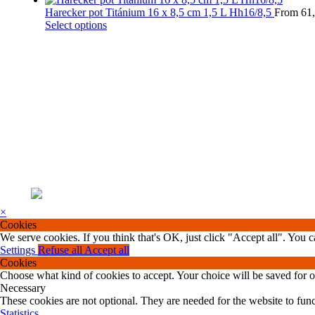
the
be
has
Harecker pot Titánium 16 x 8,5 cm 1,5 L Hh16/8,5
From
61
product
chosen
multiple
This
Select options
page
on
variants.
product
the
The
has
product
options
multiple
page
may
variants.
be
The
chosen
options
on
may
the
be
product
chosen
page
on
the
product
page
×
Cookies
We serve cookies. If you think that's OK, just click "Accept all". You
Settings
Refuse all
Accept all
Cookies
Choose what kind of cookies to accept. Your choice will be saved for 
Necessary
These cookies are not optional. They are needed for the website to func
Statistics