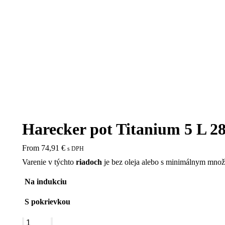
Harecker pot Titanium 5 L 2
From
74,91
€
s DPH
Varenie v týchto
riadoch
je bez oleja alebo s minimálnym množs
Na indukciu
S pokrievkou
Harecker