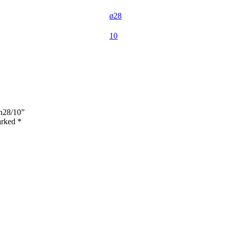
ø28
10
Hh28/10”
marked
*