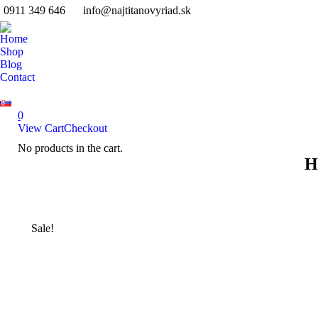
0911 349 646
info@najtitanovyriad.sk
Home
Shop
Blog
Contact
0
View Cart
Checkout
No products in the cart.
Search:
H
Sale!