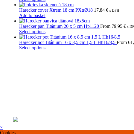
may
variants.
product
be
The
has
Harecker cover Xtrem 18 cm PXtrØ18
17,84
€
s DPH
chosen
options
multiple
Add to basket
on
may
variants.
the
be
The
Harecker pan Titánium 20 x 5 cm Hp1120
From
79,95
€
s D
product
chosen
options
This
Select options
page
on
may
product
the
be
has
Harecker pot Titánium 16 x 8,5 cm 1,5 L Hh16/8,5
From
61
product
chosen
multiple
This
Select options
page
on
variants.
product
the
The
has
product
options
multiple
page
may
variants.
be
The
chosen
options
on
may
the
be
product
chosen
page
on
the
product
page
×
Cookies