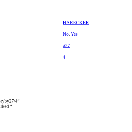
HARECKER
No
,
Yes
ø27
4
Hpryby27/4”
marked
*