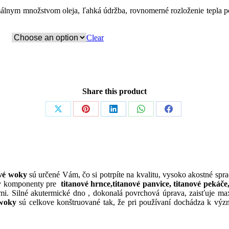
málnym množstvom oleja, ľahká údržba, rovnomerné rozloženie tepla po
Clear
Share this product
Share
Share
Share
Share
Share
on
on
on
on
on
X
Pinterest
LinkedIn
WhatsApp
Facebook
ové woky
sú určené Vám, čo si potrpíte na kvalitu, vysoko akostné spr
tky komponenty pre
titanové hrnce,titanové panvice, titanové pekáč
mi. Silné akutermické dno , dokonalá povrchová úprava, zaisťuje maxi
 woky
sú celkove konštruované tak, že pri používaní dochádza k význ