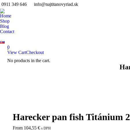
0911 349 646
info@najtitanovyriad.sk
Home
Shop
Blog
Contact
0
View Cart
Checkout
No products in the cart.
Search:
Har
Harecker pan fish Titánium 
From
104,55
€
s DPH