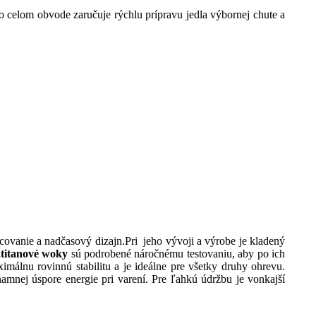
 celom obvode zaručuje rýchlu prípravu jedla výbornej chute a
acovanie a nadčasový dizajn.Pri jeho vývoji a výrobe je kladený
e,titanové woky
sú podrobené náročnému testovaniu, aby po ich
málnu rovinnú stabilitu a je ideálne pre všetky druhy ohrevu.
amnej úspore energie pri varení. Pre ľahkú údržbu je vonkajší