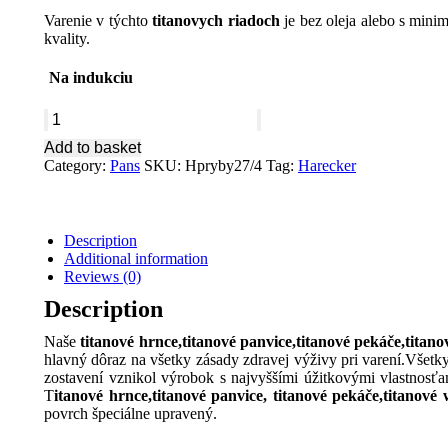
Varenie v týchto
titanovych riadoch
je bez oleja alebo s mini
kvality.
Na indukciu
Harecker
pan
Add to basket
fish
Category:
Pans
SKU:
Hpryby27/4
Tag:
Harecker
Titánium
27
x
4
Description
cm
Additional information
Hpryby27/4
Reviews (0)
quantity
Description
Naše
titanové hrnce,titanové panvice,titanové pekáče,titan
hlavný dôraz na všetky zásady zdravej výživy pri varení.Vše
zostavení vznikol výrobok s najvyššími úžitkovými vlastnosťa
T
itanové hrnce,titanové panvice, titanové pekáče,titanové
povrch špeciálne upravený.