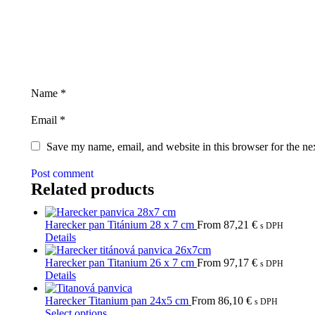
Name
*
Email
*
Save my name, email, and website in this browser for the ne
Post comment
Related products
Harecker pan Titánium 28 x 7 cm
From
87,21
€
s DPH
This
Details
product
has
Harecker pan Titanium 26 x 7 cm
From
97,17
€
s DPH
multiple
This
Details
variants.
product
The
has
Harecker Titanium pan 24x5 cm
From
86,10
€
s DPH
options
multiple
This
Select options