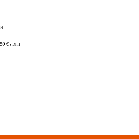
PH
,50
€
s DPH