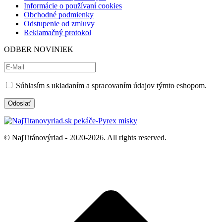
Informácie o používaní cookies
Obchodné podmienky
Odstupenie od zmluvy
Reklamačný protokol
ODBER NOVINIEK
Súhlasím s ukladaním a spracovaním údajov týmto eshopom.
© NajTitánovýriad - 2020-2026. All rights reserved.
t
T