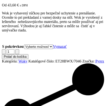
Od
43,60
€
s DPH
Wok je vybavený rúčkou pre bezpečné uchytenie a prenášanie.
Oceníte to pri prekladaní z varnej dosky na stôl. Wok je vyrobený z
lešteného nehrdzavejúceho materiálu, preto sa môže používať aj pri
servírovaní. Výhodou je aj ľahké čistenie a môže sa čistiť aj v
umývačke riadu.
S pokrievkou
Vymazať
množstvo
Pyrex
Pridať do košíka
wok
Kategória:
Woky
Katalógové číslo:
ET28BWX/7046
Značka:
Pyrex
Expert
Touch
28
cm
ET28BWX/7046