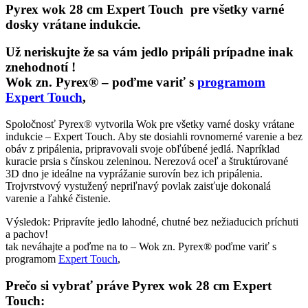
Pyrex wok 28 cm Expert Touch pre všetky varné
dosky vrátane indukcie.
Už neriskujte že sa vám jedlo pripáli prípadne inak
znehodnotí !
Wok zn. Pyrex® – poďme variť s
programom
Expert Touch
,
Spoločnosť Pyrex® vytvorila Wok pre všetky varné dosky vrátane
indukcie – Expert Touch. Aby ste dosiahli rovnomerné varenie a bez
obáv z pripálenia, pripravovali svoje obľúbené jedlá. Napríklad
kuracie prsia s čínskou zeleninou. Nerezová oceľ a štruktúrované
3D dno je ideálne na vyprážanie surovín bez ich pripálenia.
Trojvrstvový vystužený nepriľnavý povlak zaisťuje dokonalá
varenie a ľahké čistenie.
Výsledok: Pripravíte jedlo lahodné, chutné bez nežiaducich príchuti
a pachov!
tak neváhajte a poďme na to – Wok zn. Pyrex® poďme variť s
programom
Expert Touch
,
Prečo si vybrať práve Pyrex wok 28 cm Expert
Touch: