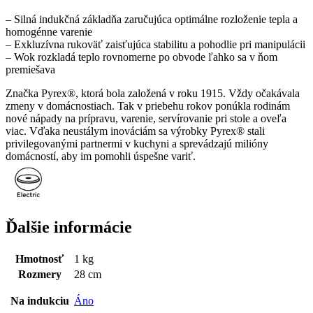
– Silná indukčná základňa zaručujúca optimálne rozloženie tepla a
homogénne varenie
– Exkluzívna rukoväť zaisťujúca stabilitu a pohodlie pri manipulácii
– Wok rozkladá teplo rovnomerne po obvode ľahko sa v ňom
premiešava
Značka Pyrex®, ktorá bola založená v roku 1915. Vždy očakávala
zmeny v domácnostiach. Tak v priebehu rokov ponúkla rodinám
nové nápady na prípravu, varenie, servírovanie pri stole a oveľa
viac. Vďaka neustálym inováciám sa výrobky Pyrex® stali
privilegovanými partnermi v kuchyni a sprevádzajú milióny
domácností, aby im pomohli úspešne variť.
Ďalšie informácie
Hmotnosť
1 kg
Rozmery
28 cm
Na indukciu
Áno