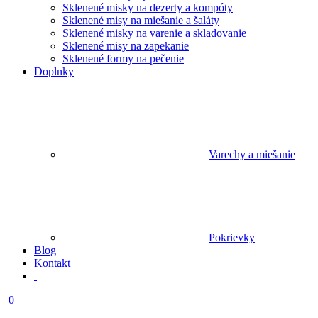
Sklenené misky na dezerty a kompóty
Sklenené misy na miešanie a šaláty
Sklenené misky na varenie a skladovanie
Sklenené misy na zapekanie
Sklenené formy na pečenie
Doplnky
Varechy a miešanie
Pokrievky
Blog
Kontakt
0