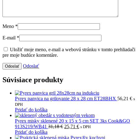
Meno
*
E-mail
*
Uložiť moje meno, e-mail a webovú stránku v tomto prehliadači
pre moje budúce komentáre.
Odoslať
Súvisiace produkty
Pyrex panvica na grilovanie 28 x 28 cm ET28BHX
56,21
€
s
DPH
Pridať do košíka
Pyrex misky sklenené 20 x 15 x 5 cm SET 3ks Cook&GO
Pôvodná
Aktuálna
913S219/WB41
31,18
€
25,71
€
s DPH
cena
cena
Pridať do košíka
bola:
je: