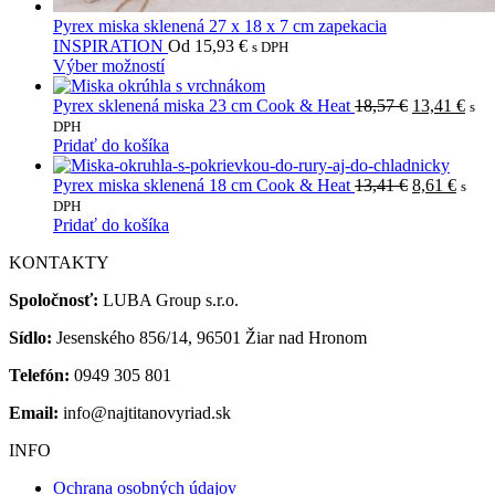
Pyrex miska sklenená 27 x 18 x 7 cm zapekacia
INSPIRATION
Od
15,93
€
s DPH
Tento
Výber možností
produkt
má
Pôvodná
Akt
Pyrex sklenená miska 23 cm Cook & Heat
18,57
€
13,41
€
s
viacero
cena
cen
DPH
variantov.
bola:
je:
Pridať do košíka
Možnosti
18,57 €.
13,4
si
Pôvodná
Aktu
Pyrex miska sklenená 18 cm Cook & Heat
13,41
€
8,61
€
s
môžete
cena
cena
DPH
vybrať
bola:
je:
Pridať do košíka
na
13,41 €.
8,61 
KONTAKTY
stránke
produktu.
Spoločnosť:
LUBA Group s.r.o.
Sídlo:
Jesenského 856/14, 96501 Žiar nad Hronom
Telefón:
0949 305 801
Email:
info@najtitanovyriad.sk
INFO
Ochrana osobných údajov