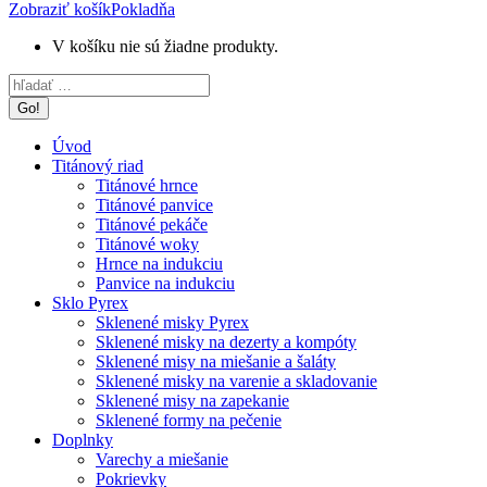
Zobraziť košík
Pokladňa
V košíku nie sú žiadne produkty.
Search:
Úvod
Titánový riad
Titánové hrnce
Titánové panvice
Titánové pekáče
Titánové woky
Hrnce na indukciu
Panvice na indukciu
Sklo Pyrex
Sklenené misky Pyrex
Sklenené misky na dezerty a kompóty
Sklenené misy na miešanie a šaláty
Sklenené misky na varenie a skladovanie
Sklenené misy na zapekanie
Sklenené formy na pečenie
Doplnky
Varechy a miešanie
Pokrievky