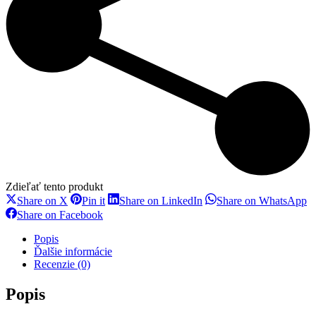
Zdieľať tento produkt
Share
Share
Share
S
Share on X
Pin it
Share on LinkedIn
Share on WhatsApp
on
on
on
o
Share
Share on Facebook
X
Pinterest
LinkedIn
W
on
Facebook
Popis
Ďalšie informácie
Recenzie (0)
Popis